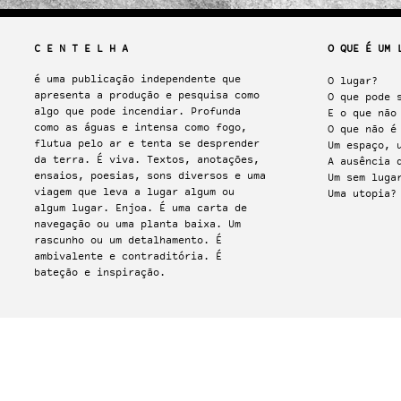
C E N T E L H A
O QUE É U
é uma publicação independente que
O lugar?
apresenta a produção e pesquisa como
O que pode 
algo que pode incendiar. Profunda
E o que não
como as águas e intensa como fogo,
O que não é
flutua pelo ar e tenta se desprender
Um espaço, 
da terra. É viva. Textos, anotações,
A ausência 
ensaios, poesias, sons diversos e uma
Um sem luga
viagem que leva a lugar algum ou
Uma utopia?
algum lugar. Enjoa. É uma carta de
navegação ou uma planta baixa. Um
rascunho ou um detalhamento. É
ambivalente e contraditória. É
bateção e inspiração.