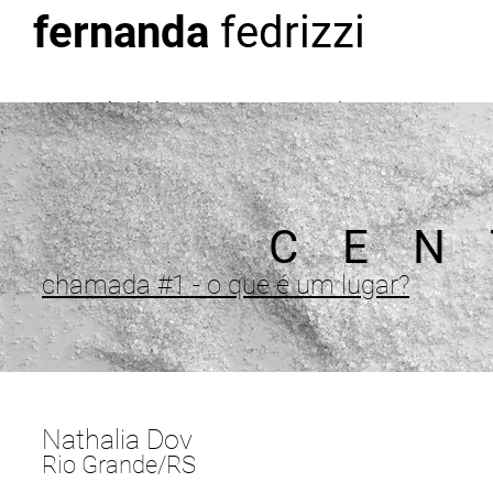
fernanda
fedrizzi
sobre | about
arte | art
t
C E N 
chamada #1 - o que é um lugar?
Nathalia Dov
Rio Grande/RS