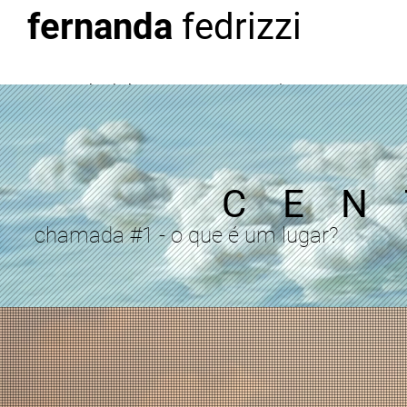
fernanda
fedrizzi
sobre | about
arte | art
t
C E N 
chamada #1 - o que é um lugar?