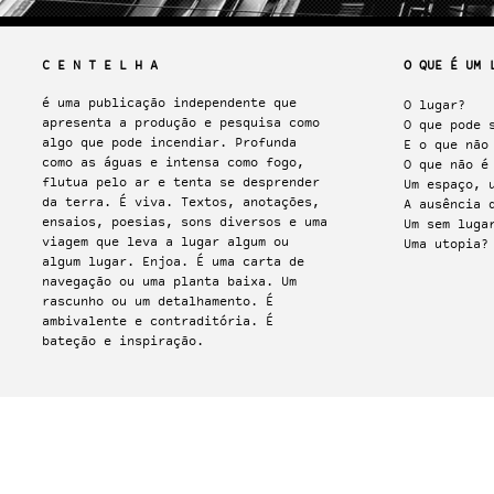
C E N T E L H A
O QUE É U
é uma publicação independente que
O lugar?
apresenta a produção e pesquisa como
O que pode 
algo que pode incendiar. Profunda
E o que não
como as águas e intensa como fogo,
O que não é
flutua pelo ar e tenta se desprender
Um espaço, 
da terra. É viva. Textos, anotações,
A ausência 
ensaios, poesias, sons diversos e uma
Um sem luga
viagem que leva a lugar algum ou
Uma utopia?
algum lugar. Enjoa. É uma carta de
navegação ou uma planta baixa. Um
rascunho ou um detalhamento. É
ambivalente e contraditória. É
bateção e inspiração.