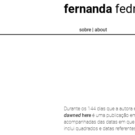
fernanda
fedr
sobre | about
Durante os 144 dias que a autora 
dawned
here
é uma publicação em 
acompanhadas das datas em que f
inclui quadrados e datas referente