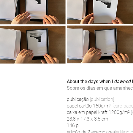
About the days when I
dawned
Sobre os dias em que amanheci
publicação
[publication]
papel cartão 160g/m²
[card pape
caixa em papel kraft 1200g/m²
[
23,8 x 17,3 x 3,5 cm
146 p.
edição de 2 exemplares
[edition o