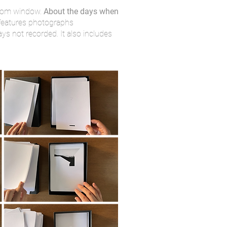
room window.
About the days when
 features photographs
s not recorded. It also includes