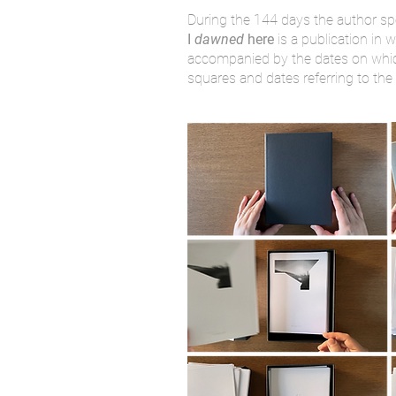
During the 144 days the author s
I
dawned
here
is a publication in
accompanied by the dates on which
squares and dates referring to t