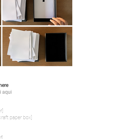
here
 aqui
r]
kraft paper box]
f]