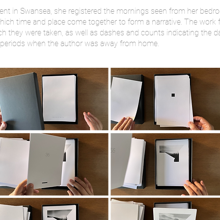
pent in Swansea, she registered the mornings seen from her bed
 which time and place come together to form a narrative. The work
 they were taken, as well as dashes and counts indicating the day
he periods when the author was away from home.