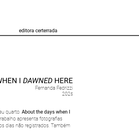
editora certerrada
WHEN I
DAWNED
HERE
Fernanda Fedrizzi
202
5
eu quarto.
About the days when I
rabalho apresenta fotografias
os dias não registrados. Também