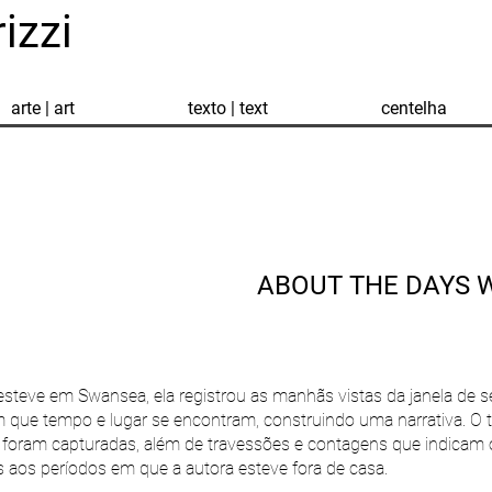
izzi
arte | art
texto | text
centelha
ABOUT THE DAYS 
esteve em Swansea, ela registrou as manhãs vistas da janela de s
que tempo e lugar se encontram, construindo uma narrativa. O t
oram capturadas, além de travessões e contagens que indicam 
s aos períodos em que a autora esteve fora de casa.