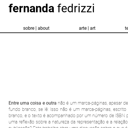
fernanda
fedrizzi
sobre | about
arte | art
t
Entre uma coisa e outra
não é um marca-páginas, apesar de
fundo branco, se lê: Isso não é um marca-páginas, escrit
branco, e o texto é acompanhado por um número de ISBN perp
uma reflexão sobre a natureza da representação e a relaçã