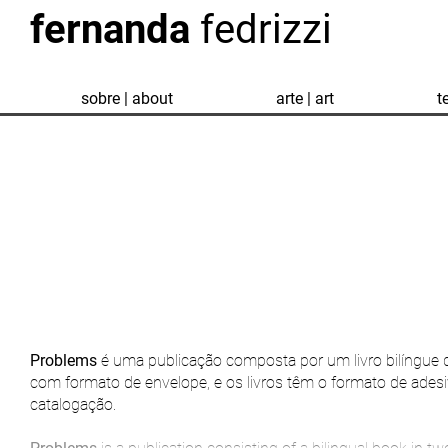
fernanda
fedrizzi
sobre | about
arte | art
t
Problems
é uma publicação composta por um livro bilíngue 
com formato de envelope, e os livros têm o formato de adesi
catalogação.