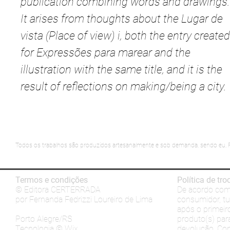
publication combining words and drawings.
It arises from thoughts about the Lugar de
vista (Place of view) i, both the entry created
for Expressões para marear and the
illustration with the same title, and it is the
result of reflections on making/being a city.
Todos os trabalhos são produzidos artesanalmente e sob demanda, sendo eu, F
Termos e condições
Política de tr
© Editora CERTERRADA
De acordo com 
por Fernanda Fedrizzi Loureiro de Lima
consumidor, tu 
após o primeir
Porto Alegre/RS
produto(s) para
Tecnologia © Wix
devolução. Con