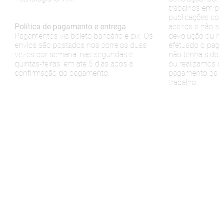
trabalhos em p
publicações co
Política de pagamento e entrega
aceitos e não s
Pagamentos via boleto bancário e pix. Os
devolução ou 
envios são postados nos correios duas
efetuado o pag
vezes por semana, nas segundas e
não tenha sido
quintas-feiras, em até 5 dias após a
ou realizamos
confirmação do pagamento.
pagamento da 
trabalho.