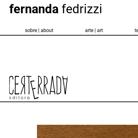
fernanda
fedrizzi
sobre | about
arte | art
t