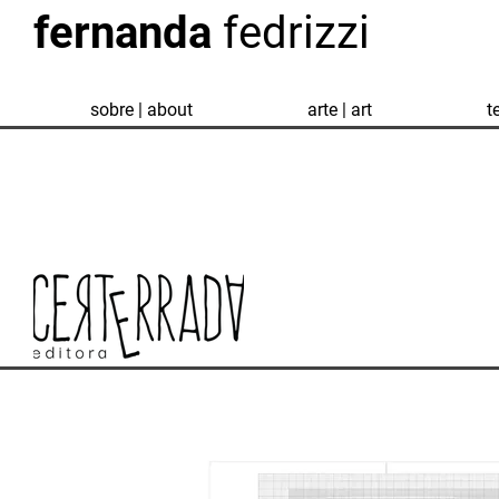
fernanda
fedrizzi
sobre | about
arte | art
t