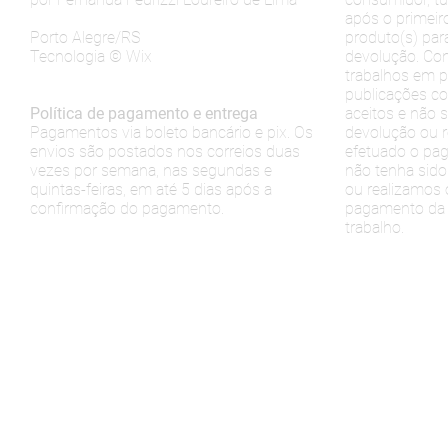
após o primeir
Porto Alegre/RS
produto(s) para
Tecnologia © Wix
devolução. Con
trabalhos em p
publicações co
Política de pagamento e entrega
aceitos e não s
Pagamentos via boleto bancário e pix. Os
devolução ou 
envios são postados nos correios duas
efetuado o pag
vezes por semana, nas segundas e
não tenha sido
quintas-feiras, em até 5 dias após a
ou realizamos
confirmação do pagamento.
pagamento da 
trabalho.