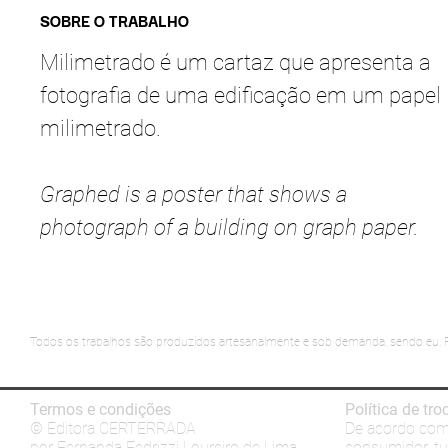
SOBRE O TRABALHO
Milimetrado é um cartaz que apresenta a
fotografia de uma edificação em um papel
milimetrado.
Graphed is a poster that shows a
photograph of a building on graph paper.
Todos os trabalhos são produzidos artesanalmente e sob demanda, sendo eu, F
Termos e condições
Política de tr
© Editora CERTERRADA
De acordo com 
por Fernanda Fedrizzi Loureiro de Lima
consumidor, tu 