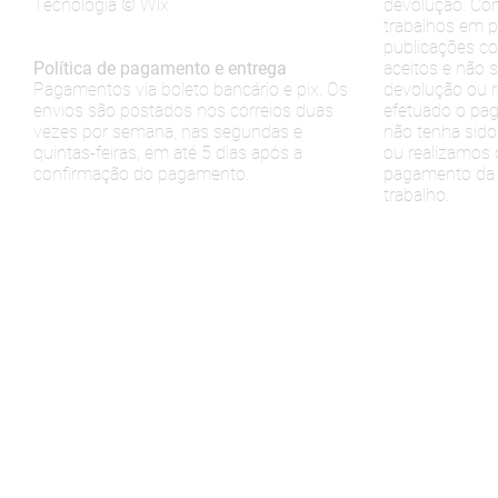
Tecnologia © Wix
devolução. Con
trabalhos em p
publicações co
Política de pagamento e entrega
aceitos e não s
Pagamentos via boleto bancário e pix. Os
devolução ou 
envios são postados nos correios duas
efetuado o pag
vezes por semana, nas segundas e
não tenha sido
quintas-feiras, em até 5 dias após a
ou realizamos
confirmação do pagamento.
pagamento da 
trabalho.