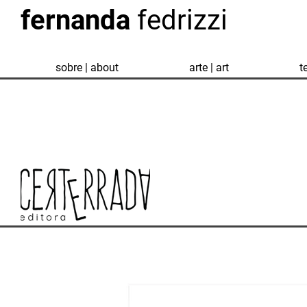
fernanda
fedrizzi
sobre | about
arte | art
t