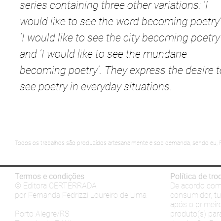
series containing three other variations: 'I
would like to see the word becoming poetry'
'I would like to see the city becoming poetry'
and 'I would like to see the mundane
becoming poetry'. They express the desire t
see poetry in everyday situations.
Todos os trabalhos são produzidos artesanalmente e sob demanda, sendo eu, F
Termos e condições
Política de tr
© Editora CERTERRADA
De acordo com 
por Fernanda Fedrizzi Loureiro de Lima
consumidor, tu 
após o primeir
Porto Alegre/RS
produto(s) para